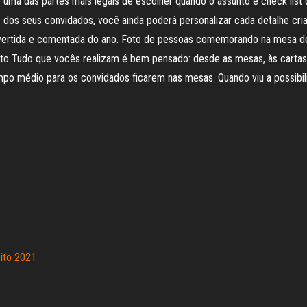
 uma das partes mais legais de escolher quando o assunto é check list
 dos seus convidados, você ainda poderá personalizar cada detalhe cri
ivertida e comentada do ano. Foto de pessoas comemorando na mesa de
vento Tudo que vocês realizam é bem pensado: desde as mesas, às carta
o médio para os convidados ficarem nas mesas. Quando viu a possibil
ito 2021