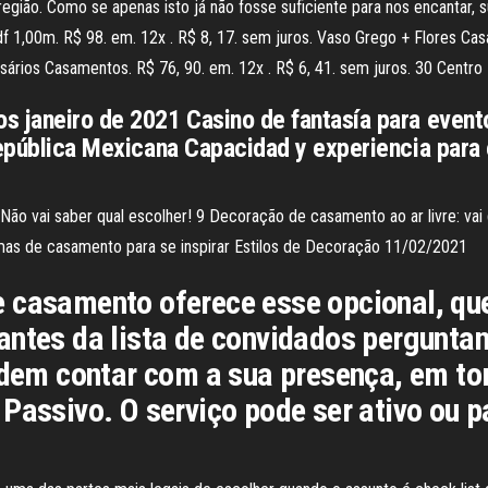
 região. Como se apenas isto já não fosse suficiente para nos encantar,
 1,00m. R$ 98. em. 12x . R$ 8, 17. sem juros. Vaso Grego + Flores Ca
rsários Casamentos. R$ 76, 90. em. 12x . R$ 6, 41. sem juros. 30 Cen
s janeiro de 2021 Casino de fantasía para even
República Mexicana Capacidad y experiencia para
ão vai saber qual escolher! 9 Decoração de casamento ao ar livre: vai
mas de casamento para se inspirar Estilos de Decoração 11/02/2021
 casamento oferece esse opcional, qu
antes da lista de convidados pergunt
podem contar com a sua presença, em to
Passivo. O serviço pode ser ativo ou p