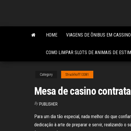
Skip
to
the
content
HOME
VIAGENS DE ÔNIBUS EM CASSINO
COMO LIMPAR SLOTS DE ANIMAIS DE ESTI
Category
Struckhoff13381
Mesa de casino contrat
By
PUBLISHER
Para um dia tão especial, nada melhor do que confi
dedicação à arte de preparar e servir, realizando o