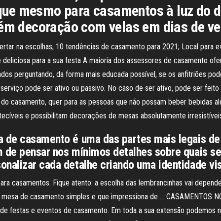
ue mesmo para casamentos à luz do di
vém decoração com velas em dias de ve
acertar na escolhas; 10 tendências de casamento para 2021; Local para
e deliciosa para a sua festa A maioria dos assessores de casamento of
dados perguntando, da forma mais educada possível, se os anfitriões p
O serviço pode ser ativo ou passivo. No caso de ser ativo, pode ser fe
s do casamento, quer para as pessoas que não possam beber bebidas alc
ecíveis e possibilitam decorações de mesas absolutamente irresistívei
a de casamento é uma das partes mais legais de
m de pensar nos mínimos detalhes sobre quais s
onalizar cada detalhe criando uma identidade vi
ara casamentos. Fique atento: a escolha das lembrancinhas vai depende
e mesa de casamento simples e que impressiona de … CASAMENTOS NO 
o de festas e eventos de casamento. Em toda a sua extensão podemos n