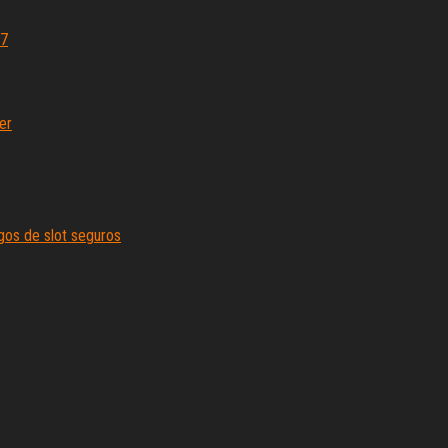
17
er
ogos de slot seguros
Proudly powered by
WordPress
|
Theme:
Envo Magazine