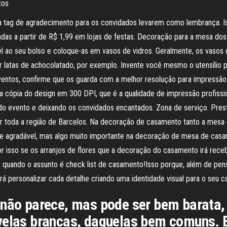
tos
 tag de agradecimento para os convidados levarem como lembrança. Is
adas a partir de R$ 1,99 em lojas de festas. Decoração para a mesa do
l ao seu bolso e coloque-as em vasos de vidros. Geralmente, os vasos d
 latas de achocolatado, por exemplo. Invente você mesmo o utensílio p
entos, confirme que os guarda com a melhor resolução para impressão.
 cópia do design em 300 DPI, que é a qualidade de impressão profiss
do evento e deixando os convidados encantados. Zona de serviço. Prest
or toda a região de Barcelos. Na decoração de casamento tanto a mesa
 e agradável, mas algo muito importante na decoração de mesa de casa
or isso se os arranjos de flores que a decoração do casamento irá rece
 quando o assunto é check list de casamento!Isso porque, além de pens
á personalizar cada detalhe criando uma identidade visual para o seu 
 não parece, mas pode ser bem barata,
 velas brancas, daquelas bem comuns.