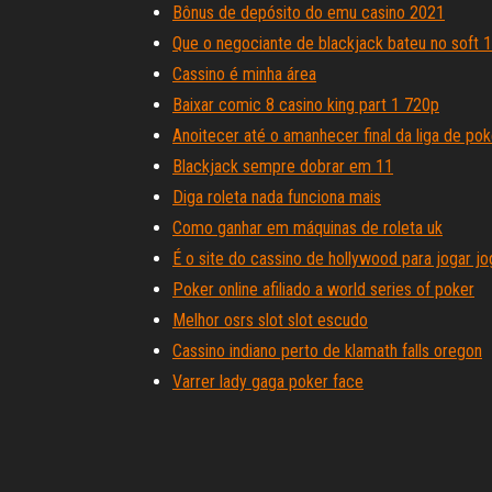
Bônus de depósito do emu casino 2021
Que o negociante de blackjack bateu no soft 
Cassino é minha área
Baixar comic 8 casino king part 1 720p
Anoitecer até o amanhecer final da liga de pok
Blackjack sempre dobrar em 11
Diga roleta nada funciona mais
Como ganhar em máquinas de roleta uk
É o site do cassino de hollywood para jogar j
Poker online afiliado a world series of poker
Melhor osrs slot slot escudo
Cassino indiano perto de klamath falls oregon
Varrer lady gaga poker face
Erro de texas holdem poker ca5