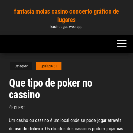
Skip
fantasia molas casino concerto gráfico de
to
lugares
the
kasinodgcc.web.app
content
Category
Spirk20761
Que tipo de poker no
cassino
By
GUEST
Um casino ou cassino é um local onde se pode jogar através
do uso do dinheiro. Os clientes dos cassinos podem jogar nas