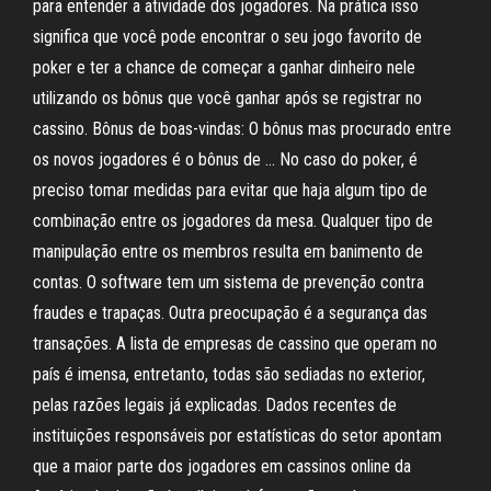
para entender a atividade dos jogadores. Na prática isso
significa que você pode encontrar o seu jogo favorito de
poker e ter a chance de começar a ganhar dinheiro nele
utilizando os bônus que você ganhar após se registrar no
cassino. Bônus de boas-vindas: O bônus mas procurado entre
os novos jogadores é o bônus de … No caso do poker, é
preciso tomar medidas para evitar que haja algum tipo de
combinação entre os jogadores da mesa. Qualquer tipo de
manipulação entre os membros resulta em banimento de
contas. O software tem um sistema de prevenção contra
fraudes e trapaças. Outra preocupação é a segurança das
transações. A lista de empresas de cassino que operam no
país é imensa, entretanto, todas são sediadas no exterior,
pelas razões legais já explicadas. Dados recentes de
instituições responsáveis por estatísticas do setor apontam
que a maior parte dos jogadores em cassinos online da