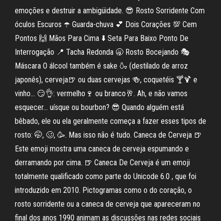
emoções e destruir a ambigüidade. 😎 Rosto Sorridente Com
óculos Escuros ☂️ Guarda-chuva 💕 Dois Corações 💯 Cem
Pontos 🙌 Mãos Para Cima ⬇️ Seta Para Baixo Ponto De
Interrogação 📍 Tacha Redonda 🥱 Rosto Bocejando 🎭
Máscara O álcool também é sake 🍶 (destilado de arroz
japonês), cerveja🍺 ou duas cervejas 🍻, coquetéis 🍸🍹 e
vinho… 😏👌: vermelho🍷 ou branco🥂. Ah, e não vamos
esquecer… uísque ou bourbon? 😎 Quando alguém está
bêbado, ele ou ela geralmente começa a fazer esses tipos de
rosto: 🤭, 🥴, 🥳. Mas isso não é tudo. Caneca de Cerveja 🍺
Este emoji mostra uma caneca de cerveja espumando e
derramando por cima. 🍺 Caneca De Cerveja é um emoji
totalmente qualificado como parte do Unicode 6.0 , que foi
introduzido em 2010. Pictogramas como o do coração, o
rosto sorridente ou a caneca de cerveja que apareceram no
final dos anos 1990 animam as discussões nas redes sociais