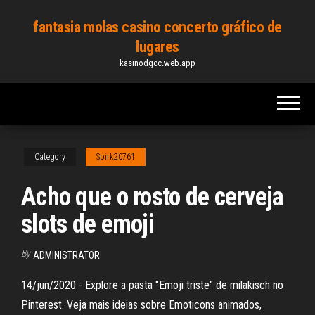
Skip
fantasia molas casino concerto gráfico de
to
lugares
the
kasinodgcc.web.app
content
Category
Spirk20761
Acho que o rosto de cerveja
slots de emoji
By
ADMINISTRATOR
14/jun/2020 - Explore a pasta "Emoji triste" de milakisch no
Pinterest. Veja mais ideias sobre Emoticons animados,