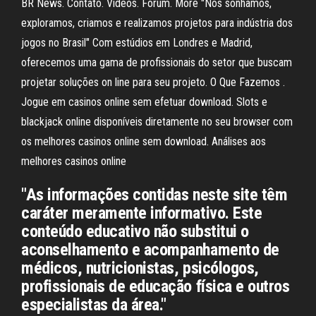
BR News. Contato. Vídeos. Fórum. More "Nós sonhamos,
exploramos, criamos e realizamos projetos para indústria dos
jogos no Brasil" Com estúdios em Londres e Madrid,
oferecemos uma gama de profissionais do setor que buscam
projetar soluções on line para seu projeto. O Que Fazemos .
Jogue em casinos online sem efetuar download. Slots e
blackjack online disponíveis diretamente no seu browser com
os melhores casinos online sem download. Análises aos
melhores casinos online
"As informações contidas neste site têm
caráter meramente informativo. Este
conteúdo educativo não substitui o
aconselhamento e acompanhamento de
médicos, nutricionistas, psicólogos,
profissionais de educação física e outros
especialistas da área."