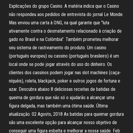
Explicações do grupo Casino. A matéria indica que o Casino
não respondeu aos pedidos de entrevista do jornal Le Monde.
Mas enviou uma carta à ONG, na qual garante que "luta
ativamente contra o desmatamento relacionado à criação de
gado no Brasil e na Colômbia". Também prometeu melhorar
seu sistema de rastreamento do produto. Um casino
(português europeu) ou cassino (português brasileiro) é um
local onde se pode jogar através do uso do dinheiro. Os
clientes dos cassinos podem jogar nas slot machines (caça-
níquéis), roleta, blackjack, poker e outros jogos de fortuna e
azar. Descubra abaixo 8 deliciosas receitas de batidas de
queima de gordura que não só o ajudarão a alcançar uma
figura delgada, mas também uma ótima saúde. Última
atualização: 02 Agosto, 2018 As batidas para queimar gordura
são uma excelente opção para alcançar nosso objetivo de
conseguir uma figura esbelta e melhorar a nossa saúde. Feb