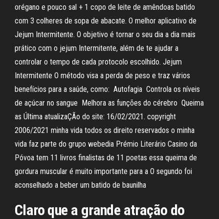
orégano e pouco sal + 1 copo de leite de amêndoas batido
com 3 colheres de sopa de abacate. O melhor aplicativo de
Jejum Intermitente. O objetivo é tornar o seu dia a dia mais
prático com o jejum Intermitente, além de te ajudar a
controlar o tempo de cada protocolo escolhido. Jejum
Intermitente O método visa a perda de peso e traz vários
benefícios para a saúde, como: ️ Autofagia ️ Controla os níveis
de açúcar no sangue ️ Melhora as funções do cérebro ️ Queima
as Última atualizaÇÃo do site: 16/02/2021. copyright
2006/2021 minha vida todos os direito reservados o minha
vida faz parte do grupo webedia Prémio Literário Casino da
Póvoa tem 11 livros finalistas de 11 poetas essa queima de
gordura muscular é muito importante para a O segundo foi
aconselhado a beber um batido de baunilha
Claro que a grande atração do