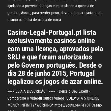
ajudando a prevenir doenças e estimulando a queima de
gordura. Assim, para perder peso, deve-se tomar diariamente
o suco ou o chá de casca de romã.
Casino-Legal-Portugal.pt lista
exclusivamente casinos online
com uma licença, aprovados pela
SRIJ e que foram autorizados
pelo Governo português. Desde o
dia 28 de junho 2015, Portugal
legalizou os jogos de azar online.
==== LEIA A DESCRIÇÃO!! ==== - Deixe o Seu Like!!! -
Compartilhe o Video!!! Outros Videos: SOLO*GTA 5 ONLINE
MONEY INFINITY*WORKING* https://youtu.be/FeYOF Casino