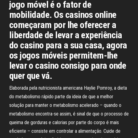
jogo móvel é o fator de
mobilidade. Os casinos online
começaram por lhe oferecer a
liberdade de levar a experiência
do casino para a sua casa, agora
os jogos móveis permitem-lhe
levar o casino consigo para onde
quer que vá.
Elaborada pela nutricionista americana Haylie Pomroy, a dieta
do metabolismo rápido parte da ideia de que a melhor
solução para manter o metabolismo acelerado – quando o
metabolismo encontra-se assim, é sinal de que o processo de
queima de gorduras e calorias por parte do corpo é mais
eficiente – consiste em controlar a alimentação. Cuide de