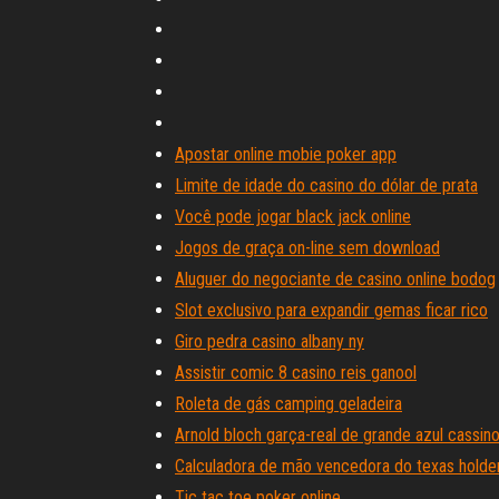
Apostar online mobie poker app
Limite de idade do casino do dólar de prata
Você pode jogar black jack online
Jogos de graça on-line sem download
Aluguer do negociante de casino online bodog
Slot exclusivo para expandir gemas ficar rico
Giro pedra casino albany ny
Assistir comic 8 casino reis ganool
Roleta de gás camping geladeira
Arnold bloch garça-real de grande azul cassin
Calculadora de mão vencedora do texas hold
Tic tac toe poker online