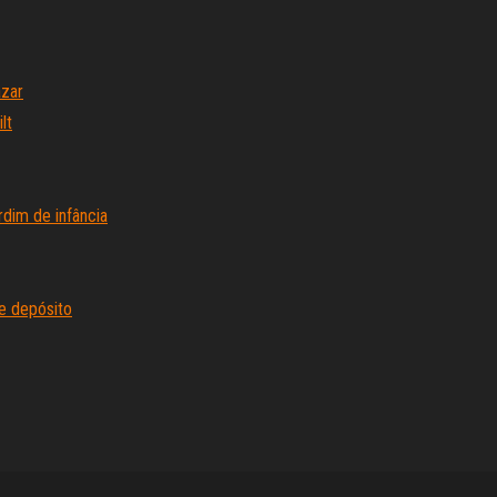
azar
lt
rdim de infância
e depósito