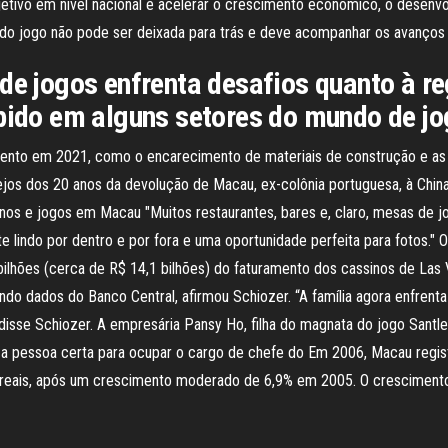
etivo em nível nacional é acelerar o crescimento econômico, o desenvo
ia do jogo não pode ser deixada para trás e deve acompanhar os avanço
de jogos enfrenta desafios quanto à re
pido em alguns setores do mundo de jogo
imento em 2021, como o encarecimento de materiais de construção e as
ejos dos 20 anos da devolução de Macau, ex-colônia portuguesa, à Chi
sinos e jogos em Macau "Muitos restaurantes, bares e, claro, mesas d
te lindo por dentro e por fora e uma oportunidade perfeita para fotos."
bilhões (cerca de R$ 14,1 bilhões) do faturamento dos cassinos de Las
do dados do Banco Central, afirmou Schiozer. “A família agora enfrenta
 disse Schiozer. A empresária Pansy Ho, filha do magnata do jogo Santl
 a pessoa certa para ocupar o cargo de chefe do Em 2006, Macau regi
eais, após um crescimento moderado de 6,9% em 2005. O crescimento 