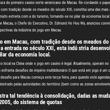
tura do primeiro casino norte-americano de Macau. Re-cordando o pape
, com tradição desde os meados do século XIX, constitui uma das mais 
 muito estreita com a do turismo, tornando-se no pilar da economia loc
e Macau, o Chefe do Executivo, Dr. Edmund Ho Hou Wa, anunciou convidar
pectivas da indústria do jogo em Macau.
ogo em Macau, com tradição desde os meados do 
 entrada no século XXI, esta indú stria desenvo
lar da economia local.
co local na China onde o jogo em casino é legal. Atualmente, operam no 
enfrenta desafios de império multibilionário O que está em jogo é um 
 desafio para Macau começa esta terça-feira, para quando está agendad
inistrado pelas autoridades do território (bem como as zonas envolvent
stra tal tendência à consolidação, dadas as mud
 2005, do sistema de quotas