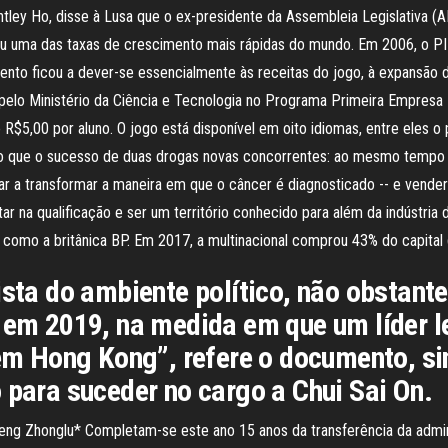
tley Ho, disse à Lusa que o ex-presidente da Assembleia Legislativa (
u uma das taxas de crescimento mais rápidas do mundo. Em 2006, o P
to ficou a dever-se essencialmente às receitas do jogo, à expansão
 pelo Ministério da Ciência e Tecnologia no Programa Primeira Empresa
 R$5,00 por aluno. O jogo está disponível em oito idiomas, entre eles o 
do que o sucesso de duas drogas novas concorrentes: ao mesmo tempo
ar a transformar a maneira em que o câncer é diagnosticado -- e vend
r na qualificação e ser um território conhecido para além da indústria d
omo a britânica BP. Em 2017, a multinacional comprou 43% do capital da
ista do ambiente político, não obstan
e em 2019, na medida em que um líder l
 Hong Kong”, refere o documento, sin
 para suceder no cargo a Chui Sai On.
Zeng Zhonglu* Completam-se este ano 15 anos da transferência da admi