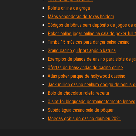
Roleta online de graça
Mãos vencedoras do texas holdem
Códigos de bônus sem depósito de jogos de 
Poker online jogar online na sala de poker full ti
Timba 15 músicas para dançar salsa casino
Grand casino gulfport após o katrina
Exemplos de planos de ensino para slots de ja
Ofertas de boas-vindas do casino online
Atlas poker parque de hollywood cassino
Jack million casino nenhum código de bônus d
Bolo de chocolate roleta receita
O slot foi bloqueado permanentemente lenovo
Subida águia casino sala de pôquer
Moedas grátis do casino doubleu 2021