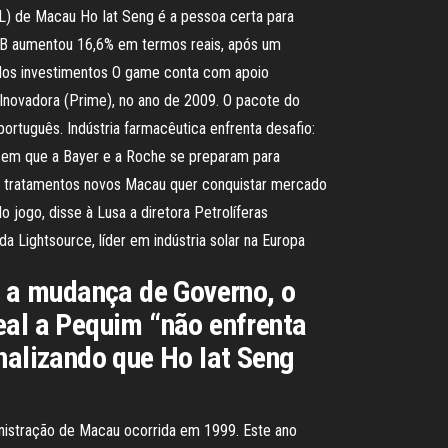
AL) de Macau Ho Iat Seng é a pessoa certa para
IB aumentou 16,6% em termos reais, após um
 dos investimentos O game conta com apoio
 Inovadora (Prime), no ano de 2009. O pacote do
português. Indústria farmacêutica enfrenta desafio:
 em que a Bayer e a Roche se preparam para
er tratamentos novos Macau quer conquistar mercado
o jogo, disse à Lusa a diretora Petrolíferas
 Lightsource, líder em indústria solar na Europa
te a mudança de Governo, o
eal a Pequim “não enfrenta
alizando que Ho Iat Seng
nistração de Macau ocorrida em 1999. Este ano