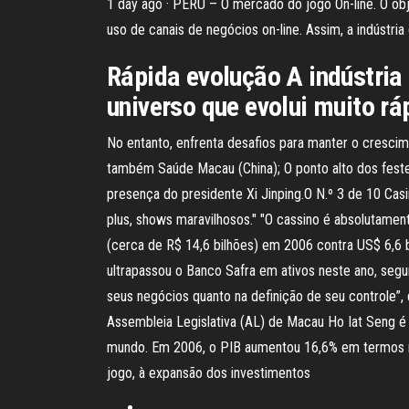
1 day ago · PERU – O mercado do jogo On-line. O obj
uso de canais de negócios on-line. Assim, a indústr
Rápida evolução A indústria 
universo que evolui muito rá
No entanto, enfrenta desafios para manter o cresc
também Saúde Macau (China); O ponto alto dos fest
presença do presidente Xi Jinping.O N.º 3 de 10 Ca
plus, shows maravilhosos." "O cassino é absolutamen
(cerca de R$ 14,6 bilhões) em 2006 contra US$ 6,6 
ultrapassou o Banco Safra em ativos neste ano, segun
seus negócios quanto na definição de seu controle”,
Assembleia Legislativa (AL) de Macau Ho Iat Seng é
mundo. Em 2006, o PIB aumentou 16,6% em termos r
jogo, à expansão dos investimentos