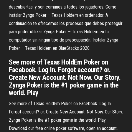
descubiertas; y son comunes a todos los jugadores. Como
instalar Zynga Poker – Texas Holdem en ordenador. A
continuación te ofrecemos los procesos que debes proseguir
para poder utilizar Zynga Poker – Texas Holdem en tu
computador sin ningún tipo de preocupación. Instalar Zynga
Poker – Texas Holdem en BlueStacks 2020.
See more of Texas HoldEm Poker on
Facebook. Log In. Forgot account? or.
Create New Account. Not Now. Our Story.
Zynga Poker is the #1 poker game in the
world. Play
See more of Texas HoldEm Poker on Facebook. Log In.
Forgot account? or. Create New Account. Not Now. Our Story.
Zynga Poker is the #1 poker game in the world. Play
Download our free online poker software, open an account,