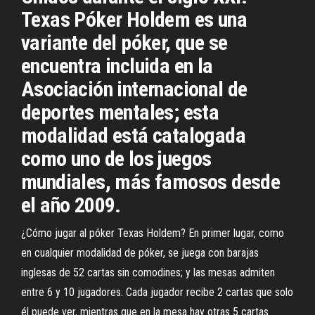
Texas Póker Holdem es una
variante del póker, que se
encuentra incluida en la
Asociación internacional de
deportes mentales; esta
modalidad está catalogada
como uno de los juegos
mundiales, más famosos desde
el año 2009.
¿Cómo jugar al póker Texas Holdem? En primer lugar, como
en cualquier modalidad de póker, se juega con barajas
inglesas de 52 cartas sin comodines; y las mesas admiten
entre 6 y 10 jugadores. Cada jugador recibe 2 cartas que solo
él puede ver, mientras que en la mesa hay otras 5 cartas