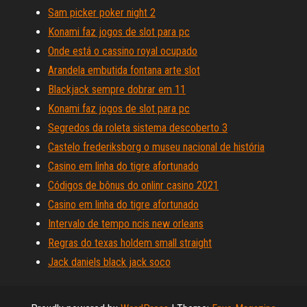
Sam picker poker night 2
Konami faz jogos de slot para pc
Onde está o cassino royal ocupado
Arandela embutida fontana arte slot
Blackjack sempre dobrar em 11
Konami faz jogos de slot para pc
Segredos da roleta sistema descoberto 3
Castelo frederiksborg o museu nacional de história
Casino em linha do tigre afortunado
Códigos de bônus do onlinr casino 2021
Casino em linha do tigre afortunado
Intervalo de tempo ncis new orleans
Regras do texas holdem small straight
Jack daniels black jack soco