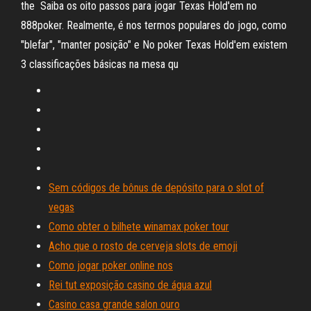
the Saiba os oito passos para jogar Texas Hold'em no
888poker. Realmente, é nos termos populares do jogo, como
"blefar", "manter posição" e No poker Texas Hold'em existem
3 classificações básicas na mesa qu
Sem códigos de bônus de depósito para o slot of
vegas
Como obter o bilhete winamax poker tour
Acho que o rosto de cerveja slots de emoji
Como jogar poker online nos
Rei tut exposição casino de água azul
Casino casa grande salon ouro