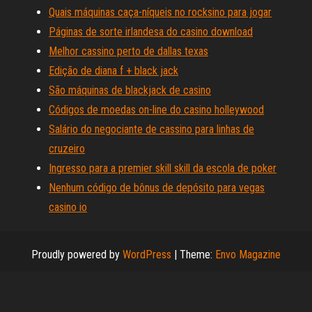
Quais máquinas caça-níqueis no rocksino para jogar
Páginas de sorte irlandesa do casino download
Melhor cassino perto de dallas texas
Edição de diana f + black jack
São máquinas de blackjack de casino
Códigos de moedas on-line do casino holleywood
Salário do negociante de cassino para linhas de
cruzeiro
Ingresso para a premier skill skill da escola de poker
Nenhum código de bônus de depósito para vegas
casino io
Proudly powered by
WordPress
|
Theme:
Envo Magazine