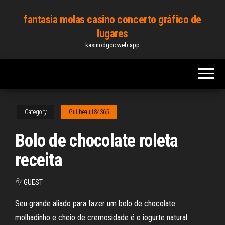
Skip
fantasia molas casino concerto gráfico de
to
lugares
the
kasinodgcc.web.app
content
Category
Guilbeault84365
Bolo de chocolate roleta
receita
By
GUEST
Seu grande aliado para fazer um bolo de chocolate
molhadinho e cheio de cremosidade é o iogurte natural.