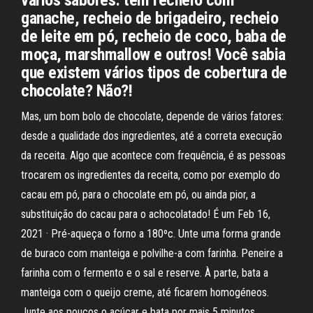
vários sabores: tem recheio com
ganache, recheio de brigadeiro, recheio
de leite em pó, recheio de coco, baba de
moça, marshmallow e outros! Você sabia
que existem vários tipos de cobertura de
chocolate? Não?!
Mas, um bom bolo de chocolate, depende de vários fatores:
desde a qualidade dos ingredientes, até a correta execução
da receita. Algo que acontece com frequência, é as pessoas
trocarem os ingredientes da receita, como por exemplo do
cacau em pó, para o chocolate em pó, ou ainda pior, a
substituição do cacau para o achocolatado! É um Feb 16,
2021 · Pré-aqueça o forno a 180ºc. Unte uma forma grande
de buraco com manteiga e polvilhe-a com farinha. Peneire a
farinha com o fermento e o sal e reserve. À parte, bata a
manteiga com o queijo creme, até ficarem homogéneos.
Junte aos poucos o açúcar e bata por mais 5 minutos.