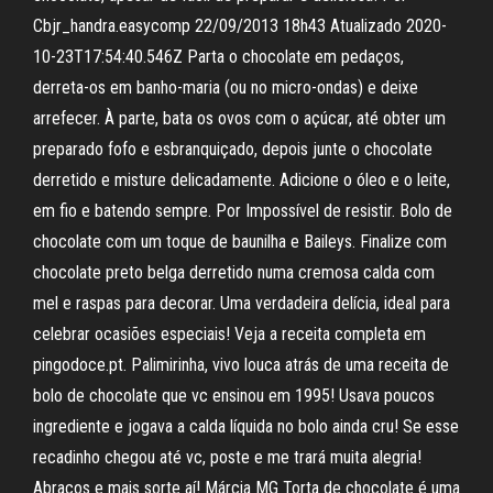
Cbjr_handra.easycomp 22/09/2013 18h43 Atualizado 2020-
10-23T17:54:40.546Z Parta o chocolate em pedaços,
derreta-os em banho-maria (ou no micro-ondas) e deixe
arrefecer. À parte, bata os ovos com o açúcar, até obter um
preparado fofo e esbranquiçado, depois junte o chocolate
derretido e misture delicadamente. Adicione o óleo e o leite,
em fio e batendo sempre. Por Impossível de resistir. Bolo de
chocolate com um toque de baunilha e Baileys. Finalize com
chocolate preto belga derretido numa cremosa calda com
mel e raspas para decorar. Uma verdadeira delícia, ideal para
celebrar ocasiões especiais! Veja a receita completa em
pingodoce.pt. Palimirinha, vivo louca atrás de uma receita de
bolo de chocolate que vc ensinou em 1995! Usava poucos
ingrediente e jogava a calda líquida no bolo ainda cru! Se esse
recadinho chegou até vc, poste e me trará muita alegria!
Abraços e mais sorte aí! Márcia MG Torta de chocolate é uma